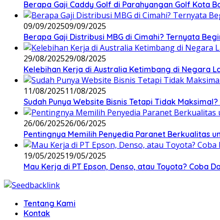
Berapa Gaji Caddy Golf di Parahyangan Golf Kota 
09/09/2025
09/09/2025
Berapa Gaji Distribusi MBG di Cimahi? Ternyata Begi
29/08/2025
29/08/2025
Kelebihan Kerja di Australia Ketimbang di Negara L
11/08/2025
11/08/2025
Sudah Punya Website Bisnis Tetapi Tidak Maksimal? 
26/06/2025
26/06/2025
Pentingnya Memilih Penyedia Paranet Berkualitas un
19/05/2025
19/05/2025
Mau Kerja di PT Epson, Denso, atau Toyota? Coba Daf
Tentang Kami
Kontak