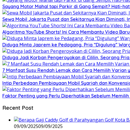
Sayang Motor Mahal tapi Parkir di Gang Sempit? Hati-hati
Sewa Mobil Jakarta Pusat dan Sekitarnya Kian Diminati, I
Algoritma YouTube Shorts! Ini Cara Membantu Video Ba
Diduga Minta Japrem ke Pedagang, Pria “Digulung” Warg
Diduga Jadi Korban Pengeroyokan di Cililin, Seorang Pri
7 Manfaat Susu Rendah Lemak dan Cara Memilih Varian 
Intip Perbedaan Pembiayaan Mobil Syariah dan Konvensi
Faktor Penting yang Perlu Diperhatikan Sebelum Memilih 
Recent Post
09/09/2025
09/09/2025