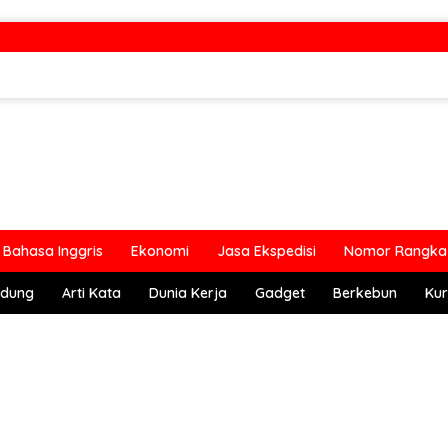
Bahasa Inggris
Ekonomi
Jasa Ekspedisi
Nomor Rangka 
ndung
Arti Kata
Dunia Kerja
Gadget
Berkebun
Kur