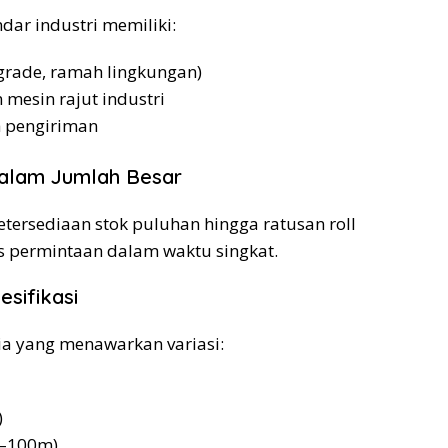
dar industri memiliki:
d-grade, ramah lingkungan)
mesin rajut industri
h pengiriman
dalam Jumlah Besar
etersediaan stok puluhan hingga ratusan roll
 permintaan dalam waktu singkat.
sifikasi
ia yang menawarkan variasi:
)
0–100m)