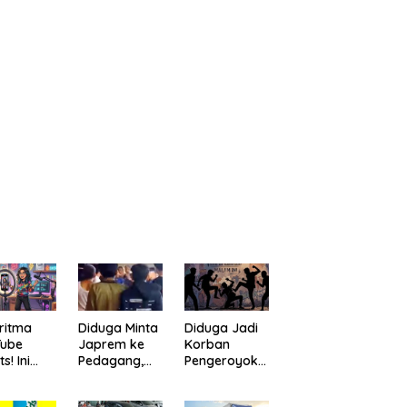
ritma
Diduga Minta
Diduga Jadi
Tube
Japrem ke
Korban
s! Ini
Pedagang,
Pengeroyoka
a
Pria
n di Cililin,
bantu
“Digulung”
Seorang Pria