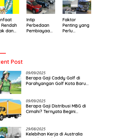
o Baru
Warga di
Meninggal
emukan
Leuwigajah
Setelah Dua
ens yang
Cimahi
Hari Dirawat
t
nfaat
Intip
Faktor
u Rendah
Perbedaan
Penting yang
ak dan
Pembiayaan
Perlu
 Memilih
Mobil Syariah
Diperhatikan
an yang
dan
Sebelum
t
Konvensional
Memilih Aki
Allmakes
untuk Truk
ent Post
dan Bus
09/09/2025
Berapa Gaji Caddy Golf di
Parahyangan Golf Kota Baru
Parahyangan?
09/09/2025
Berapa Gaji Distribusi MBG di
Cimahi? Ternyata Begini…
29/08/2025
Kelebihan Kerja di Australia