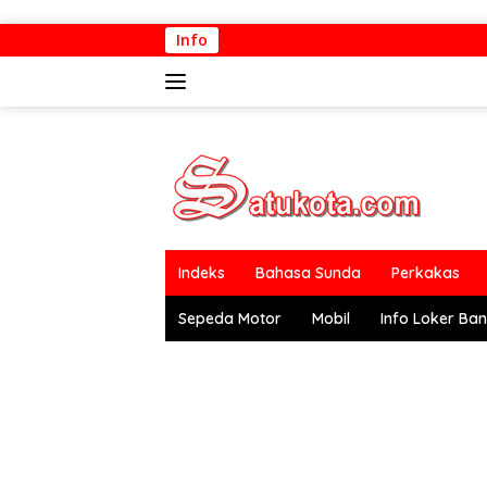
Langsung
Info
ke
konten
Indeks
Bahasa Sunda
Perkakas
Sepeda Motor
Mobil
Info Loker Ba