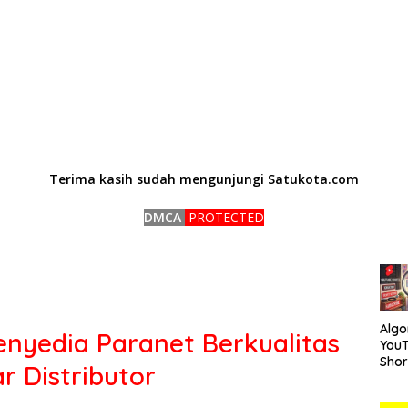
Terima kasih sudah mengunjungi Satukota.com
DMCA
PROTECTED
Algo
enyedia Paranet Berkualitas
You
Short
r Distributor
Car
Mem