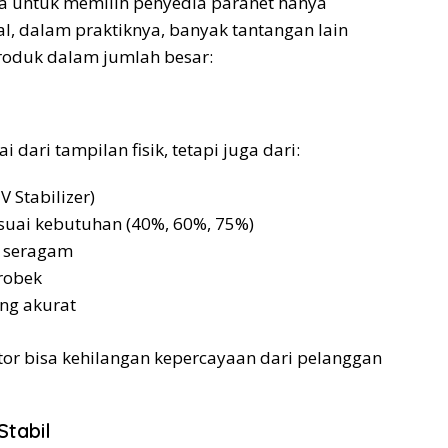
goda untuk memilih penyedia paranet hanya
l, dalam praktiknya, banyak tantangan lain
roduk dalam jumlah besar:
i dari tampilan fisik, tetapi juga dari:
 Stabilizer)
esuai kebutuhan (40%, 60%, 75%)
g seragam
robek
ng akurat
butor bisa kehilangan kepercayaan dari pelanggan
Stabil