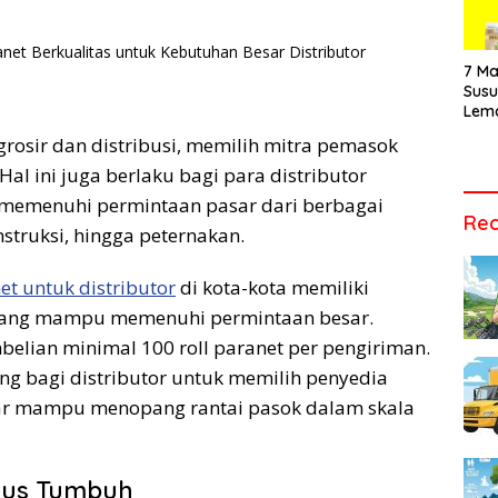
Vide
Men
Audi
Tepa
7 Ma
Sus
Lem
Cara
grosir dan distribusi, memilih mitra pemasok
Vari
Tepa
Hal ini juga berlaku bagi para distributor
 memenuhi permintaan pasar dari berbagai
Rec
struksi, hingga peternakan.
t untuk distributor
di kota-kota memiliki
si yang mampu memenuhi permintaan besar.
mbelian minimal 100 roll paranet per pengiriman.
ng bagi distributor untuk memilih penyedia
nar mampu menopang rantai pasok dalam skala
rus Tumbuh