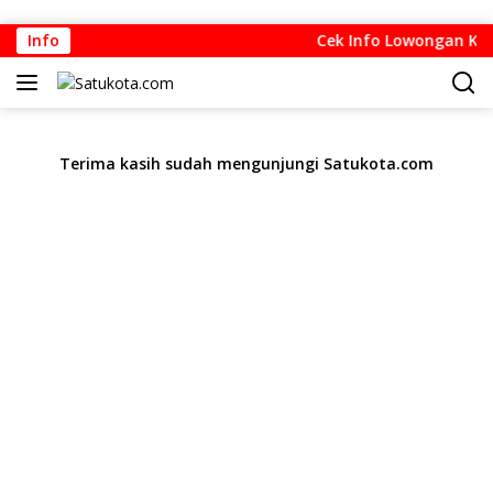
Langsung
Info
Cek Info Lowongan Kerj
ke
konten
Terima kasih sudah mengunjungi Satukota.com