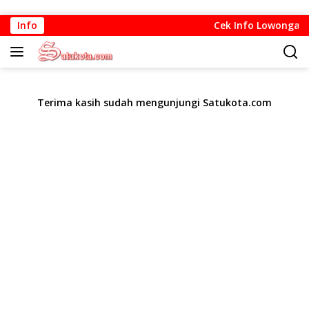
Langsung
Info
Cek Info Lowongan Ke
ke
konten
Terima kasih sudah mengunjungi Satukota.com