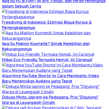
Apa Itu PU di Film? Ini Arti, Fungsi, dan Peran Pentingnya
dalam Sebuah Cerita
Freediving di Indonesia: Estimasi Biaya Kursus &
Perlengkapannya
Apa Itu Maklon Kosmetik? Simak Kelebihan dan
Kekurangannya
Hidup Eco-Friendly Ternyata Hemat, Ini Caranya!
Algoritma YouTube Shorts! Ini Cara Membantu Video
Baru Menemukan Audiens yang Tepat
Diduga Minta Japrem ke Pedagang, Pria “Digulung”
Warga di Leuwigajah Cimahi