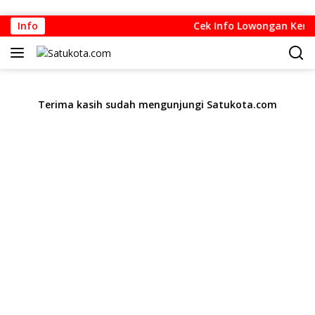
Langsung
Info
Cek Info Lowongan Kerja d
ke
konten
Terima kasih sudah mengunjungi Satukota.com