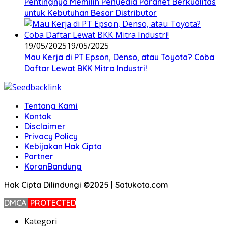
Pentingnya Memilih Penyedia Paranet Berkualitas
untuk Kebutuhan Besar Distributor
19/05/2025
19/05/2025
Mau Kerja di PT Epson, Denso, atau Toyota? Coba
Daftar Lewat BKK Mitra Industri!
Tentang Kami
Kontak
Disclaimer
Privacy Policy
Kebijakan Hak Cipta
Partner
KoranBandung
Hak Cipta Dilindungi ©2025 | Satukota.com
DMCA
PROTECTED
Kategori