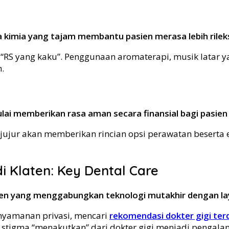
a kimia yang tajam membantu pasien merasa lebih rilek
n “RS yang kaku”. Penggunaan aromaterapi, musik latar
.
ulai memberikan rasa aman secara finansial bagi pasie
ang jujur akan memberikan rincian opsi perawatan beser
i Klaten: Key Dental Care
aten yang menggabungkan teknologi mutakhir dengan la
nyamanan privasi, mencari
rekomendasi dokter gigi terd
bah stigma “menakutkan” dari dokter gigi menjadi peng