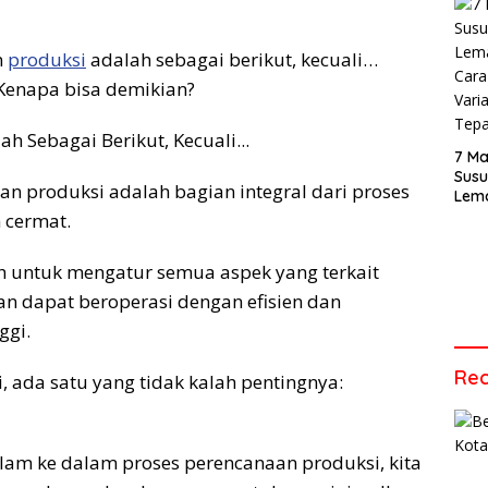
Vide
Men
Audi
n
produksi
adalah sebagai berikut, kecuali…
Tepa
enapa bisa demikian?
7 Ma
Sus
n produksi adalah bagian integral dari proses
Lem
Cara
 cermat.
Vari
Tepa
 untuk mengatur semua aspek yang terkait
n dapat beroperasi dengan efisien dan
ggi.
Rec
, ada satu yang tidak kalah pentingnya:
lam ke dalam proses perencanaan produksi, kita