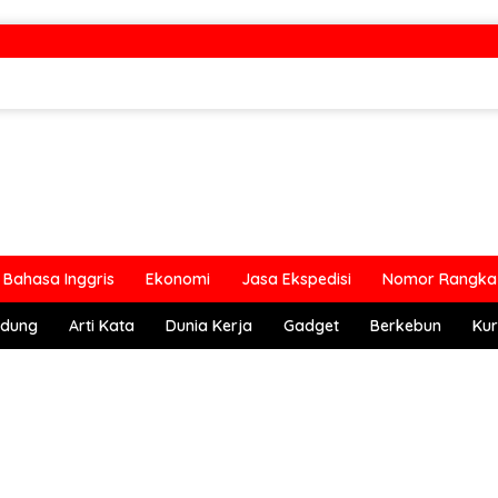
Bahasa Inggris
Ekonomi
Jasa Ekspedisi
Nomor Rangka 
ndung
Arti Kata
Dunia Kerja
Gadget
Berkebun
Kur