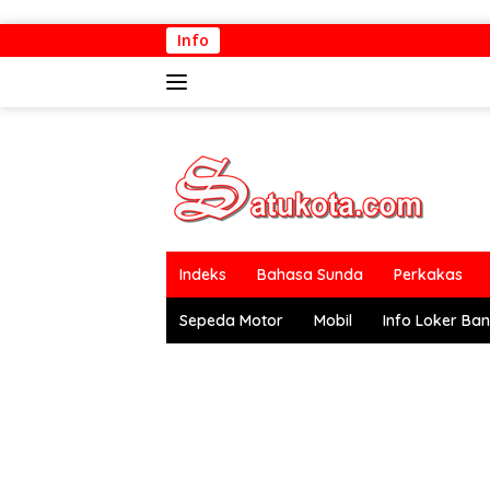
Langsung
Info
ke
konten
Indeks
Bahasa Sunda
Perkakas
Sepeda Motor
Mobil
Info Loker Ba