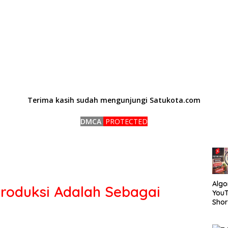
Terima kasih sudah mengunjungi Satukota.com
DMCA
PROTECTED
Algo
roduksi Adalah Sebagai
You
Short
Car
Mem