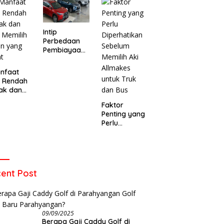
o Baru
Warga di
Meninggal
emukan
Leuwigajah
Setelah Dua
ens yang
Cimahi
Hari Dirawat
t
Intip
Perbedaan
Pembiayaan
Mobil Syariah
dan
nfaat
Konvensional
u Rendah
ak dan
 Memilih
Faktor
an yang
Penting yang
t
Perlu
Diperhatikan
Sebelum
Memilih Aki
Allmakes
untuk Truk
ent Post
dan Bus
09/09/2025
Berapa Gaji Caddy Golf di