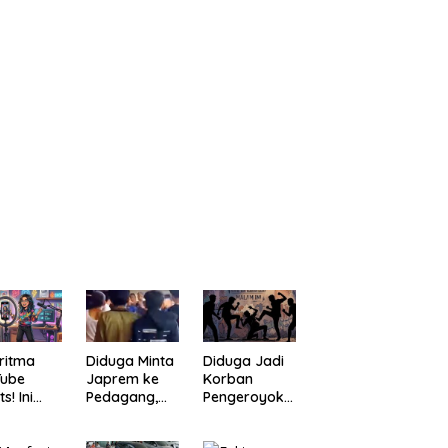
ritma
Diduga Minta
Diduga Jadi
Tube
Japrem ke
Korban
s! Ini
Pedagang,
Pengeroyoka
a
Pria
n di Cililin,
bantu
“Digulung”
Seorang Pria