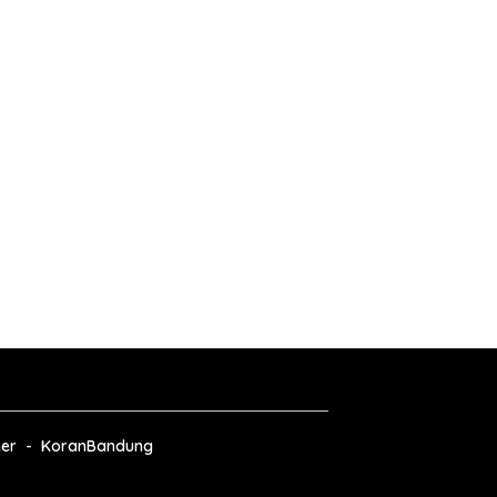
ner
KoranBandung