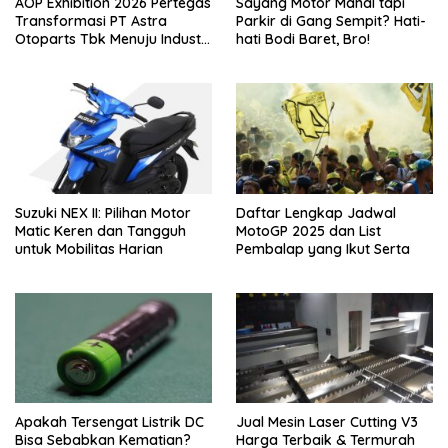
AOP Exhibition 2026 Pertegas
Sayang Motor Mahal tapi
Transformasi PT Astra
Parkir di Gang Sempit? Hati-
Otoparts Tbk Menuju Industri
hati Bodi Baret, Bro!
Otomotif Berkelanjutan dan
Berdaya Saing Global
Suzuki NEX II: Pilihan Motor
Daftar Lengkap Jadwal
Matic Keren dan Tangguh
MotoGP 2025 dan List
untuk Mobilitas Harian
Pembalap yang Ikut Serta
Apakah Tersengat Listrik DC
Jual Mesin Laser Cutting V3
Bisa Sebabkan Kematian?
Harga Terbaik & Termurah