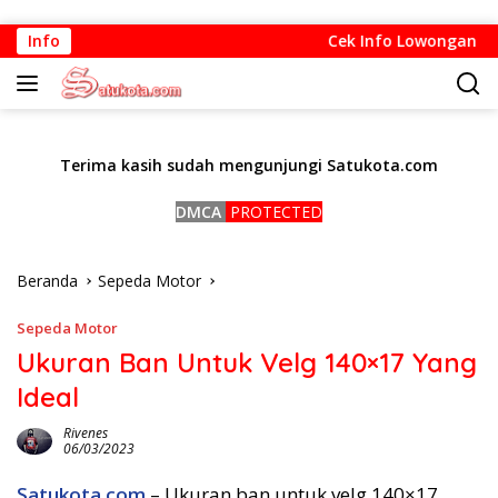
Langsung
Info
Cek Info Lowongan Kerj
ke
konten
Terima kasih sudah mengunjungi Satukota.com
DMCA
PROTECTED
Beranda
Sepeda Motor
Sepeda Motor
Ukuran Ban Untuk Velg 140×17 Yang
Ideal
Rivenes
06/03/2023
Satukota.com
– Ukuran ban untuk velg 140×17