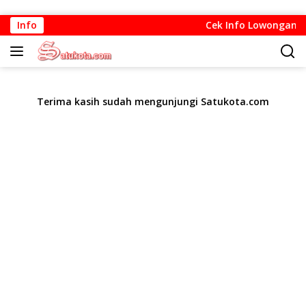
Langsung
Info
Cek Info Lowongan Ker
ke
konten
Terima kasih sudah mengunjungi Satukota.com