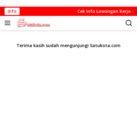
Langsung
Info
Cek Info Lowongan Kerja di B
ke
konten
Terima kasih sudah mengunjungi Satukota.com