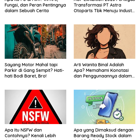
Fungsi, dan Peran Pentingnya
Transformasi PT Astra
dalam Sebuah Cerita
Otoparts Tbk Menuju Industri
Otomotif Berkelanjutan dan
Berdaya Saing Global
Sayang Motor Mahal tapi
Arti Wanita Binal Adalah
Parkir di Gang Sempit? Hati-
Apa? Memahami Konotasi
hati Bodi Baret, Bro!
dan Penggunaannya dalam
Bahasa Sehari-Hari
Apa Itu NSFW dan
Apa yang Dimaksud dengan
Contohnya? Kenali Lebih
Barang Ready Stock dalam