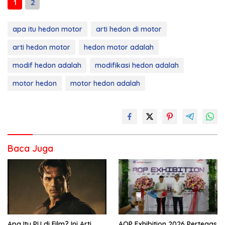
1
2
apa itu hedon motor
arti hedon di motor
arti hedon motor
hedon motor adalah
modif hedon adalah
modifikasi hedon adalah
motor hedon
motor hedon adalah
Baca Juga
Apa Itu PU di Film? Ini Arti,
AOP Exhibition 2026 Pertegas