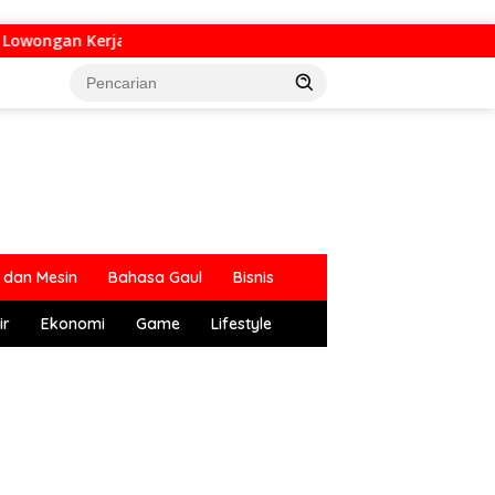
owongan Kerja di Bandung Raya Update Hari Ini
dan Mesin
Bahasa Gaul
Bisnis
ir
Ekonomi
Game
Lifestyle