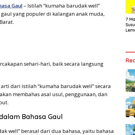
Vide
hasa Gaul
– Istilah “kumaha barudak well”
Men
Audi
a gaul yang populer di kalangan anak muda,
Tepa
7 Ma
Barat.
Sus
Lem
Cara
Vari
Tepa
Rec
ercakapan sehari-hari, baik secara langsung
arti dari istilah “kumaha barudak well” secara
ga akan membahas asal usul, penggunaan, dan
but.
dalam Bahasa Gaul
dak well” berasal dari dua bahasa, yaitu bahasa