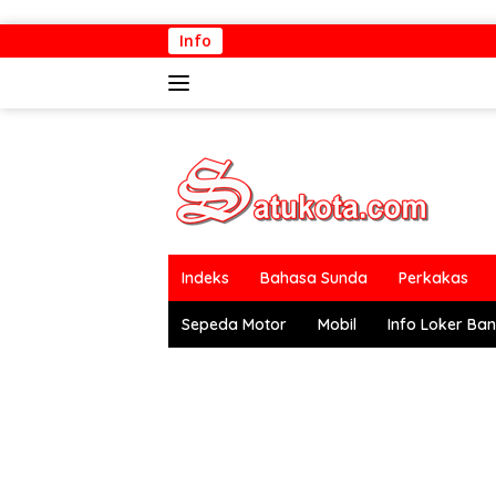
Langsung
Info
ke
konten
Indeks
Bahasa Sunda
Perkakas
Sepeda Motor
Mobil
Info Loker Ba