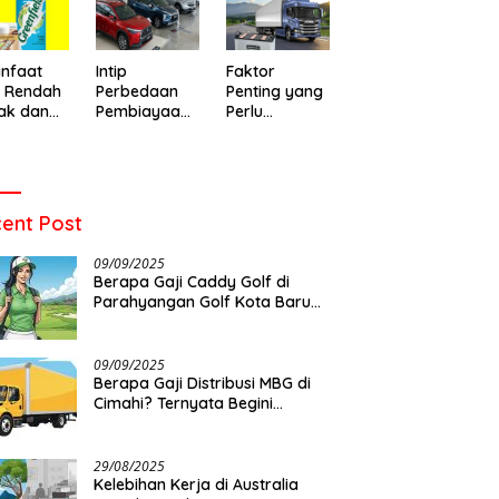
o Baru
Warga di
Meninggal
emukan
Leuwigajah
Setelah Dua
ens yang
Cimahi
Hari Dirawat
t
nfaat
Intip
Faktor
u Rendah
Perbedaan
Penting yang
ak dan
Pembiayaan
Perlu
 Memilih
Mobil Syariah
Diperhatikan
an yang
dan
Sebelum
t
Konvensional
Memilih Aki
Allmakes
untuk Truk
ent Post
dan Bus
09/09/2025
Berapa Gaji Caddy Golf di
Parahyangan Golf Kota Baru
Parahyangan?
09/09/2025
Berapa Gaji Distribusi MBG di
Cimahi? Ternyata Begini…
29/08/2025
Kelebihan Kerja di Australia