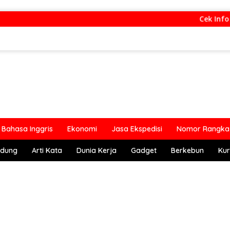
Cek Info L
Bahasa Inggris
Ekonomi
Jasa Ekspedisi
Nomor Rangka 
ndung
Arti Kata
Dunia Kerja
Gadget
Berkebun
Kur