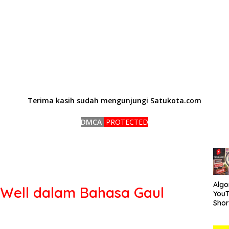
Terima kasih sudah mengunjungi Satukota.com
DMCA
PROTECTED
Algo
Well dalam Bahasa Gaul
You
Short
Car
Mem