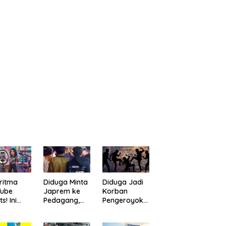
ritma
Diduga Minta
Diduga Jadi
Tube
Japrem ke
Korban
s! Ini
Pedagang,
Pengeroyoka
a
Pria
n di Cililin,
bantu
“Digulung”
Seorang Pria