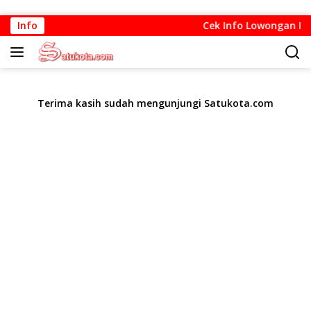
Langsung
Info
Cek Info Lowongan Kerja
ke
konten
Terima kasih sudah mengunjungi Satukota.com