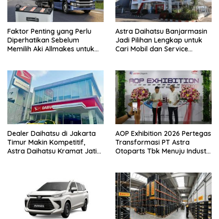
Faktor Penting yang Perlu
Astra Daihatsu Banjarmasin
Diperhatikan Sebelum
Jadi Pilihan Lengkap untuk
Memilih Aki Allmakes untuk
Cari Mobil dan Service
Truk dan Bus
Kendaraan
Dealer Daihatsu di Jakarta
AOP Exhibition 2026 Pertegas
Timur Makin Kompetitif,
Transformasi PT Astra
Astra Daihatsu Kramat Jati
Otoparts Tbk Menuju Industri
Tawarkan Pengalaman
Otomotif Berkelanjutan dan
Terpadu
Berdaya Saing Global