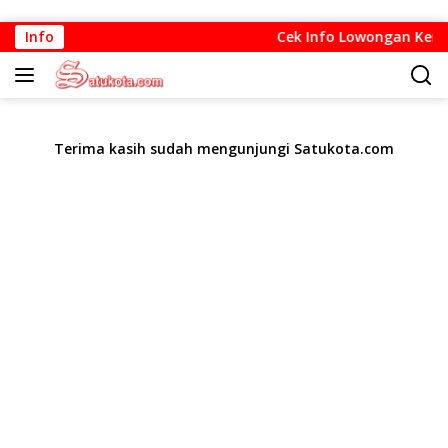
Langsung
Info
Cek Info Lowongan Kerja d
ke
konten
Terima kasih sudah mengunjungi Satukota.com