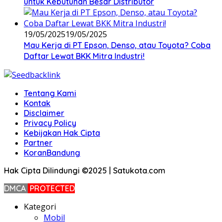
untuk Kebutuhan Besar Distributor
19/05/2025
19/05/2025
Mau Kerja di PT Epson, Denso, atau Toyota? Coba
Daftar Lewat BKK Mitra Industri!
Tentang Kami
Kontak
Disclaimer
Privacy Policy
Kebijakan Hak Cipta
Partner
KoranBandung
Hak Cipta Dilindungi ©2025 | Satukota.com
DMCA
PROTECTED
Kategori
Mobil