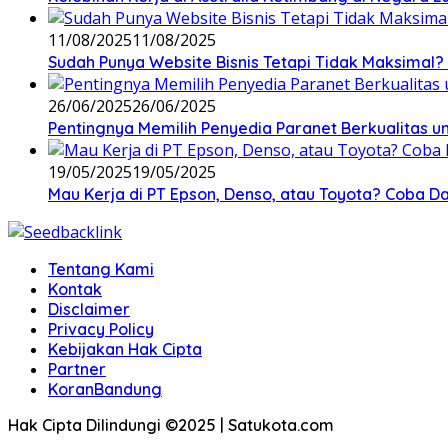
11/08/2025
11/08/2025
Sudah Punya Website Bisnis Tetapi Tidak Maksimal? 
26/06/2025
26/06/2025
Pentingnya Memilih Penyedia Paranet Berkualitas un
19/05/2025
19/05/2025
Mau Kerja di PT Epson, Denso, atau Toyota? Coba Daf
Tentang Kami
Kontak
Disclaimer
Privacy Policy
Kebijakan Hak Cipta
Partner
KoranBandung
Hak Cipta Dilindungi ©2025 | Satukota.com