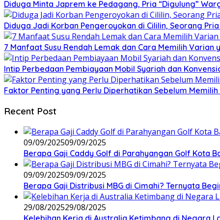
Diduga Minta Japrem ke Pedagang, Pria “Digulung” Warg
Diduga Jadi Korban Pengeroyokan di Cililin, Seorang Pri
7 Manfaat Susu Rendah Lemak dan Cara Memilih Varian 
Intip Perbedaan Pembiayaan Mobil Syariah dan Konvensi
Faktor Penting yang Perlu Diperhatikan Sebelum Memilih 
Recent Post
09/09/2025
09/09/2025
Berapa Gaji Caddy Golf di Parahyangan Golf Kota 
09/09/2025
09/09/2025
Berapa Gaji Distribusi MBG di Cimahi? Ternyata Begi
29/08/2025
29/08/2025
Kelebihan Kerja di Australia Ketimbang di Negara L