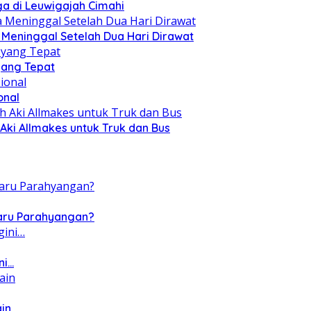
a di Leuwigajah Cimahi
a Meninggal Setelah Dua Hari Dirawat
yang Tepat
onal
Aki Allmakes untuk Truk dan Bus
Baru Parahyangan?
ni…
ain