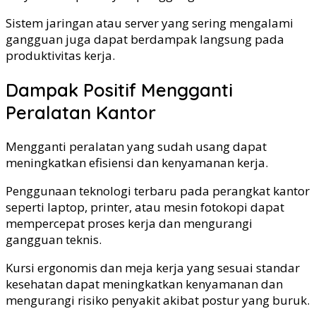
Sistem jaringan atau server yang sering mengalami
gangguan juga dapat berdampak langsung pada
produktivitas kerja.
Dampak Positif Mengganti
Peralatan Kantor
Mengganti peralatan yang sudah usang dapat
meningkatkan efisiensi dan kenyamanan kerja.
Penggunaan teknologi terbaru pada perangkat kantor
seperti laptop, printer, atau mesin fotokopi dapat
mempercepat proses kerja dan mengurangi
gangguan teknis.
Kursi ergonomis dan meja kerja yang sesuai standar
kesehatan dapat meningkatkan kenyamanan dan
mengurangi risiko penyakit akibat postur yang buruk.