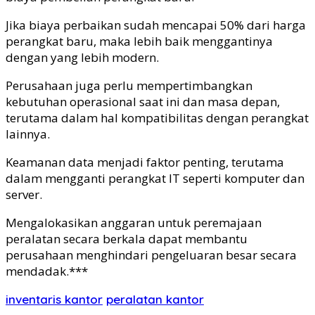
Jika biaya perbaikan sudah mencapai 50% dari harga
perangkat baru, maka lebih baik menggantinya
dengan yang lebih modern.
Perusahaan juga perlu mempertimbangkan
kebutuhan operasional saat ini dan masa depan,
terutama dalam hal kompatibilitas dengan perangkat
lainnya.
Keamanan data menjadi faktor penting, terutama
dalam mengganti perangkat IT seperti komputer dan
server.
Mengalokasikan anggaran untuk peremajaan
peralatan secara berkala dapat membantu
perusahaan menghindari pengeluaran besar secara
mendadak.***
inventaris kantor
peralatan kantor