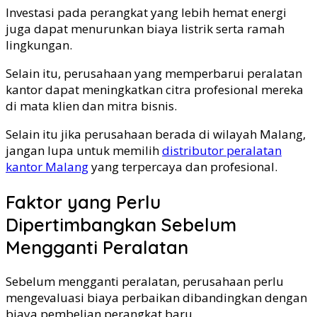
Investasi pada perangkat yang lebih hemat energi
juga dapat menurunkan biaya listrik serta ramah
lingkungan.
Selain itu, perusahaan yang memperbarui peralatan
kantor dapat meningkatkan citra profesional mereka
di mata klien dan mitra bisnis.
Selain itu jika perusahaan berada di wilayah Malang,
jangan lupa untuk memilih
distributor peralatan
kantor Malang
yang terpercaya dan profesional.
Faktor yang Perlu
Dipertimbangkan Sebelum
Mengganti Peralatan
Sebelum mengganti peralatan, perusahaan perlu
mengevaluasi biaya perbaikan dibandingkan dengan
biaya pembelian perangkat baru.