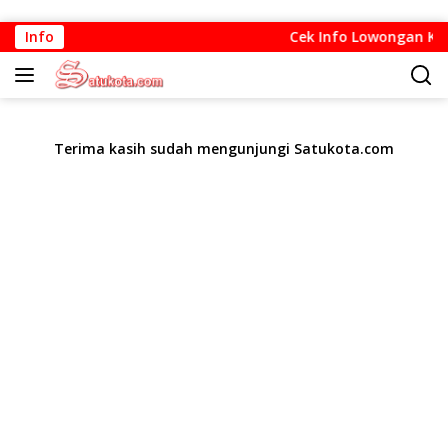
Langsung
Info
Cek Info Lowongan Kerja
ke
konten
Terima kasih sudah mengunjungi Satukota.com