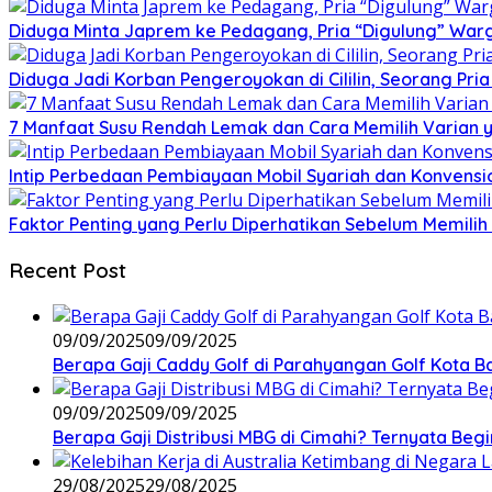
Diduga Minta Japrem ke Pedagang, Pria “Digulung” Warg
Diduga Jadi Korban Pengeroyokan di Cililin, Seorang Pri
7 Manfaat Susu Rendah Lemak dan Cara Memilih Varian 
Intip Perbedaan Pembiayaan Mobil Syariah dan Konvensi
Faktor Penting yang Perlu Diperhatikan Sebelum Memilih 
Recent Post
09/09/2025
09/09/2025
Berapa Gaji Caddy Golf di Parahyangan Golf Kota 
09/09/2025
09/09/2025
Berapa Gaji Distribusi MBG di Cimahi? Ternyata Begi
29/08/2025
29/08/2025