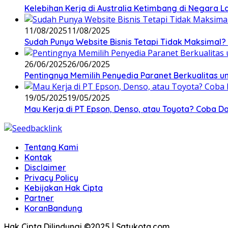
Kelebihan Kerja di Australia Ketimbang di Negara L
11/08/2025
11/08/2025
Sudah Punya Website Bisnis Tetapi Tidak Maksimal? 
26/06/2025
26/06/2025
Pentingnya Memilih Penyedia Paranet Berkualitas un
19/05/2025
19/05/2025
Mau Kerja di PT Epson, Denso, atau Toyota? Coba Daf
Tentang Kami
Kontak
Disclaimer
Privacy Policy
Kebijakan Hak Cipta
Partner
KoranBandung
Hak Cipta Dilindungi ©2025 | Satukota.com