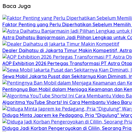
Baca Juga
Faktor Penting yang Perlu Diperhatikan Sebelum Memilih 
Astra Daihatsu Banjarmasin Jadi Pilihan Lengkap untuk C
Dealer Daihatsu di Jakarta Timur Makin Kompetitif, Ast
AOP Exhibition 2026 Pertegas Transformasi PT Astra Otop
Sewa Mobil Jakarta Pusat dan Sekitarnya Kian Diminati, I
Pentingnya Ban Mobil dalam Menjaga Keamanan dan K
Algoritma YouTube Shorts! Ini Cara Membantu Video Ba
Diduga Minta Japrem ke Pedagang, Pria “Digulung” Warg
Diduga Jadi Korban Pengeroyokan di Cililin, Seorang Pri