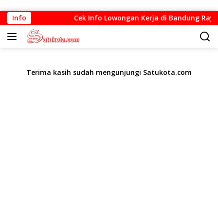
Langsung
Info
Cek Info Lowongan Kerja di Bandung Raya Up
ke
konten
Terima kasih sudah mengunjungi Satukota.com