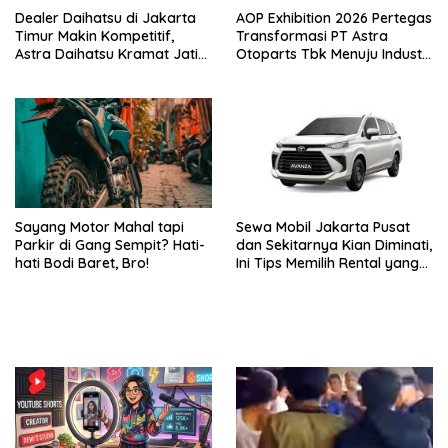
Dealer Daihatsu di Jakarta
AOP Exhibition 2026 Pertegas
Timur Makin Kompetitif,
Transformasi PT Astra
Astra Daihatsu Kramat Jati
Otoparts Tbk Menuju Industri
Tawarkan Pengalaman
Otomotif Berkelanjutan dan
Terpadu
Berdaya Saing Global
Sayang Motor Mahal tapi
Sewa Mobil Jakarta Pusat
Parkir di Gang Sempit? Hati-
dan Sekitarnya Kian Diminati,
hati Bodi Baret, Bro!
Ini Tips Memilih Rental yang
Tepat dan Terjangkau