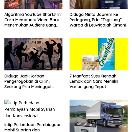
Algoritma YouTube Shorts! Ini
Diduga Minta Japrem ke
Cara Membantu Video Baru
Pedagang, Pria “Digulung”
Menemukan Audiens yang
Warga di Leuwigajah Cimahi
Tepat
Diduga Jadi Korban
7 Manfaat Susu Rendah
Pengeroyokan di Cililin,
Lemak dan Cara Memilih
Seorang Pria Meninggal
Varian yang Tepat
Setelah Dua Hari Dirawat
Intip Perbedaan Pembiayaan
Mobil Syariah dan