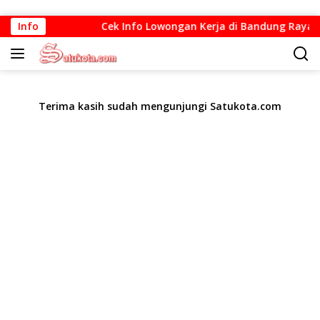
Langsung
Info
Cek Info Lowongan Kerja di Bandung Raya Up
ke
konten
Terima kasih sudah mengunjungi Satukota.com