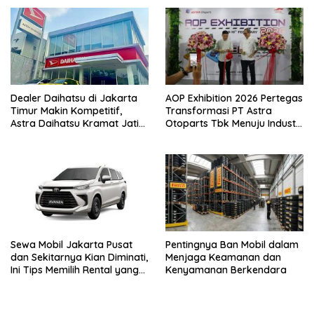
Dealer Daihatsu di Jakarta
AOP Exhibition 2026 Pertegas
Timur Makin Kompetitif,
Transformasi PT Astra
Astra Daihatsu Kramat Jati
Otoparts Tbk Menuju Industri
Tawarkan Pengalaman
Otomotif Berkelanjutan dan
Terpadu
Berdaya Saing Global
Sewa Mobil Jakarta Pusat
Pentingnya Ban Mobil dalam
dan Sekitarnya Kian Diminati,
Menjaga Keamanan dan
Ini Tips Memilih Rental yang
Kenyamanan Berkendara
Tepat dan Terjangkau