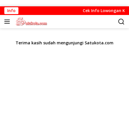
Langsung
Info
Cek Info Lowongan Kerja 
ke
konten
Terima kasih sudah mengunjungi Satukota.com