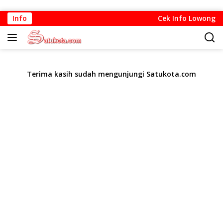
Langsung
Info
Cek Info Lowongan 
ke
konten
Terima kasih sudah mengunjungi Satukota.com