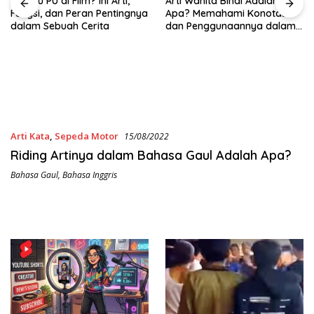
rti,
Arti Wanita Binal Adalah
tingnya
Apa? Memahami Konotasi
dan Penggunaannya dalam
Bahasa Sehari-Hari
Apa Itu NSFW dan
Contohnya? Kenali Leb
Jauh Sebelum Mengak
Konten
Arti Kata
,
Sepeda Motor
15/08/2022
Riding Artinya dalam Bahasa Gaul Adalah Apa?
Bahasa Gaul
,
Bahasa Inggris