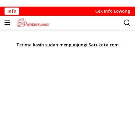
Langsung
Info
Cek Info Lowongan K
ke
konten
Terima kasih sudah mengunjungi Satukota.com