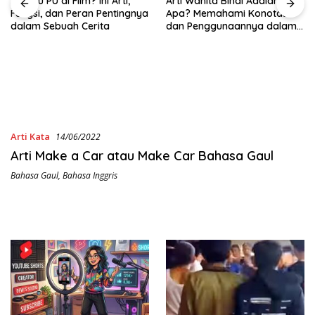
Arti Wanita Binal Adalah
Apa? Memahami Konotasi
dan Penggunaannya dalam
Bahasa Sehari-Hari
Apa Itu NSFW dan
Contohnya? Kenali Lebih
Jauh Sebelum Mengakses
Konten
Arti Kata
14/06/2022
Arti Make a Car atau Make Car Bahasa Gaul
Bahasa Gaul
,
Bahasa Inggris