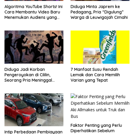
Algoritma YouTube Shorts! Ini
Diduga Minta Japrem ke
Cara Membantu Video Baru
Pedagang, Pria “Digulung”
Menemukan Audiens yang
Warga di Leuwigajah Cimahi
Tepat
Diduga Jadi Korban
7 Manfaat Susu Rendah
Pengeroyokan di Cililin,
Lemak dan Cara Memilih
Seorang Pria Meninggal
Varian yang Tepat
Setelah Dua Hari Dirawat
Faktor Penting yang Perlu
Diperhatikan Sebelum
Intip Perbedaan Pembiayaan