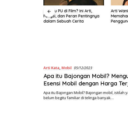
Film? Ini Arti,
Arti Wanita Binal Adalah Apa?
Apa Itu
 Peran Pentingnya
Memahami Konotasi dan
Kenali L
h Cerita
Penggunaannya dalam Bahasa
Mengaks
Sehari-Hari
Arti Kata
,
Mobil
05/12/2023
Apa itu Bajongan Mobil? Meng
Esensi Mobil dengan Harga Te
Apa itu Bajongan Mobil? Bajongan mobil, istilah
belum begitu familiar di telinga banyak…