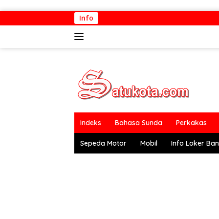
Langsung
Info
ke
konten
Indeks
Bahasa Sunda
Perkakas
Sepeda Motor
Mobil
Info Loker Ba