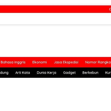
Cek
Bahasa Inggris
Ekonomi
Jasa Ekspedisi
Nomor Rangka 
ndung
Arti Kata
Dunia Kerja
Gadget
Berkebun
Kur