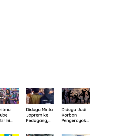
ritma
Diduga Minta
Diduga Jadi
Tube
Japrem ke
Korban
s! Ini
Pedagang,
Pengeroyoka
a
Pria
n di Cililin,
bantu
“Digulung”
Seorang Pria