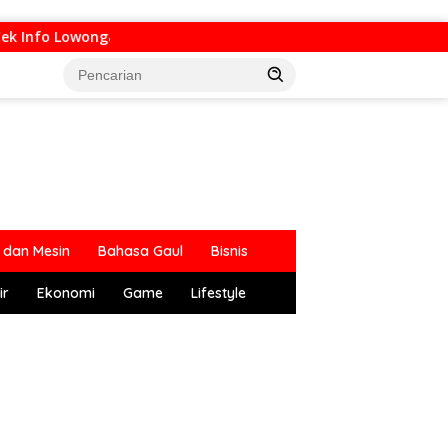
 Info Lowongan Kerja di Bandung Raya Update Hari Ini
dan Mesin
Bahasa Gaul
Bisnis
ir
Ekonomi
Game
Lifestyle