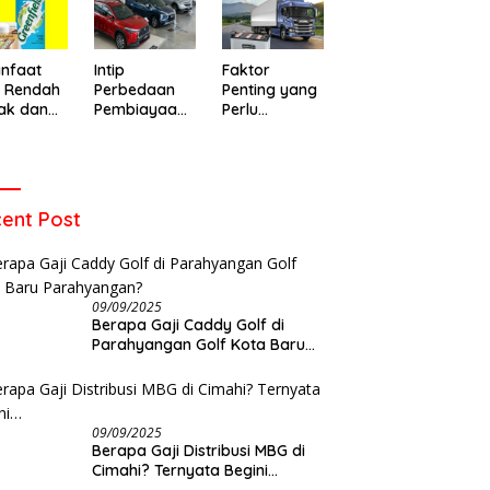
o Baru
Warga di
Meninggal
emukan
Leuwigajah
Setelah Dua
Itu Maksud Top Up Game?
Apa itu Light Saber? Apa
ens yang
Cimahi
Hari Dirawat
enjelasannya
Penyebab Light Saber? Marak
t
nfaat
Intip
Faktor
Kasus Light Saber di Layar HP
u Rendah
Perbedaan
Penting yang
Samsung, Netizen Keluhkan
ak dan
Pembiayaan
Perlu
Garansi dan Layanan di
 Memilih
Mobil Syariah
Diperhatikan
Service Center
W
an yang
dan
Sebelum
B
t
Konvensional
Memilih Aki
Allmakes
untuk Truk
ent Post
dan Bus
09/09/2025
Berapa Gaji Caddy Golf di
Parahyangan Golf Kota Baru
Parahyangan?
09/09/2025
Berapa Gaji Distribusi MBG di
Cimahi? Ternyata Begini…