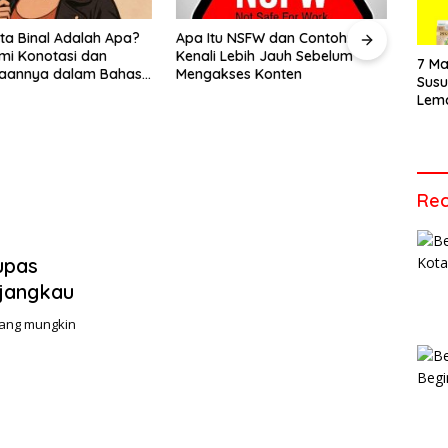
Vide
Men
 NSFW dan Contohnya?
Apa yang Dimaksud dengan
Apa 
Audi
ebih Jauh Sebelum
Barang Ready Stock dalam
Ini P
Tepa
7 Ma
es Konten
Jual Beli Online?
Sus
Lem
Cara
Vari
Tepa
Rec
upas
rjangkau
 yang mungkin