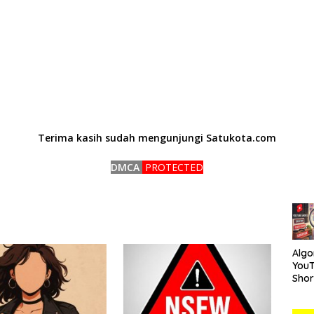
Terima kasih sudah mengunjungi Satukota.com
DMCA
PROTECTED
Algo
You
Short
Car
Mem