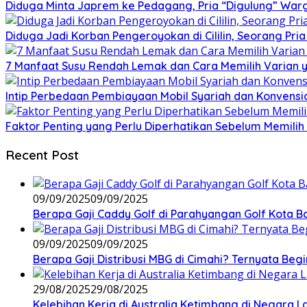
Diduga Minta Japrem ke Pedagang, Pria “Digulung” Warg
Diduga Jadi Korban Pengeroyokan di Cililin, Seorang Pri
7 Manfaat Susu Rendah Lemak dan Cara Memilih Varian 
Intip Perbedaan Pembiayaan Mobil Syariah dan Konvensi
Faktor Penting yang Perlu Diperhatikan Sebelum Memilih 
Recent Post
09/09/2025
09/09/2025
Berapa Gaji Caddy Golf di Parahyangan Golf Kota 
09/09/2025
09/09/2025
Berapa Gaji Distribusi MBG di Cimahi? Ternyata Begi
29/08/2025
29/08/2025
Kelebihan Kerja di Australia Ketimbang di Negara L