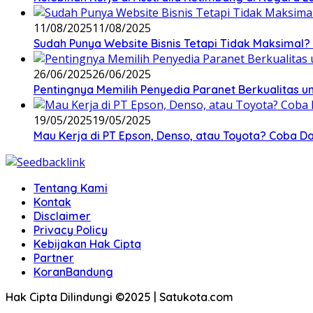
11/08/2025
11/08/2025
Sudah Punya Website Bisnis Tetapi Tidak Maksimal? 
26/06/2025
26/06/2025
Pentingnya Memilih Penyedia Paranet Berkualitas un
19/05/2025
19/05/2025
Mau Kerja di PT Epson, Denso, atau Toyota? Coba Daf
Tentang Kami
Kontak
Disclaimer
Privacy Policy
Kebijakan Hak Cipta
Partner
KoranBandung
Hak Cipta Dilindungi ©2025 | Satukota.com