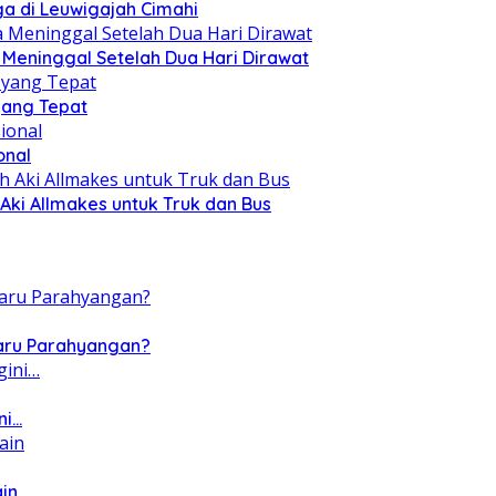
a di Leuwigajah Cimahi
a Meninggal Setelah Dua Hari Dirawat
yang Tepat
onal
Aki Allmakes untuk Truk dan Bus
Baru Parahyangan?
ni…
ain