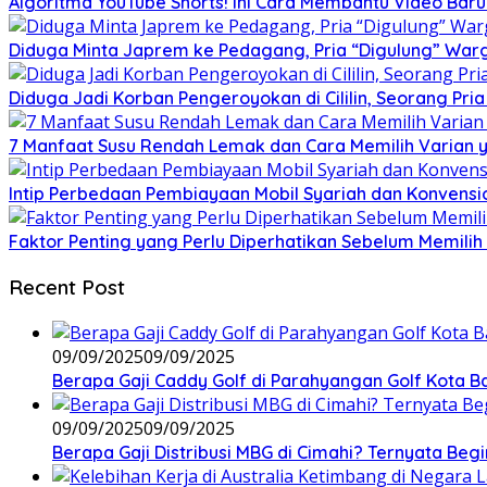
Algoritma YouTube Shorts! Ini Cara Membantu Video Ba
Diduga Minta Japrem ke Pedagang, Pria “Digulung” Warg
Diduga Jadi Korban Pengeroyokan di Cililin, Seorang Pri
7 Manfaat Susu Rendah Lemak dan Cara Memilih Varian 
Intip Perbedaan Pembiayaan Mobil Syariah dan Konvensi
Faktor Penting yang Perlu Diperhatikan Sebelum Memilih 
Recent Post
09/09/2025
09/09/2025
Berapa Gaji Caddy Golf di Parahyangan Golf Kota 
09/09/2025
09/09/2025
Berapa Gaji Distribusi MBG di Cimahi? Ternyata Begi