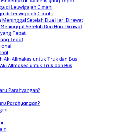
ru Menemukan Audiens yang Tepat
a di Leuwigajah Cimahi
a Meninggal Setelah Dua Hari Dirawat
yang Tepat
onal
Aki Allmakes untuk Truk dan Bus
Baru Parahyangan?
ni…