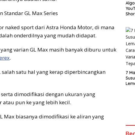
Algo
You
Short
Car
Mem
or naked sport dari Astra Honda Motor, di mana
Vide
 adalah onderdilnya yang mudah didapat.
Men
Audi
Tepa
k yang varian GL Max masih banyak diburu untuk
erex
.
, salah satu hal yang kerap diperbincangkan
7 Ma
Sus
Lem
Cara
 serta dimodifikasi dengan ukuran yang
Vari
Tepa
r atau pun ke yang lebih kecil.
Max biasanya dimodifikasi ke aliran yang
Rec