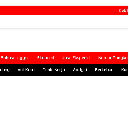
Cek Inf
Bahasa Inggris
Ekonomi
Jasa Ekspedisi
Nomor Rangka 
ndung
Arti Kata
Dunia Kerja
Gadget
Berkebun
Kur