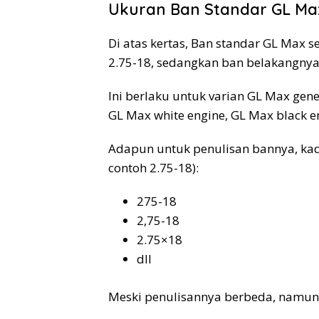
Ukuran Ban Standar GL Max
Di atas kertas, Ban standar GL Max 
2.75-18, sedangkan ban belakangnya
Ini berlaku untuk varian GL Max ge
GL Max white engine, GL Max black en
Adapun untuk penulisan bannya, kada
contoh 2.75-18):
275-18
2,75-18
2.75×18
dll
Meski penulisannya berbeda, namu