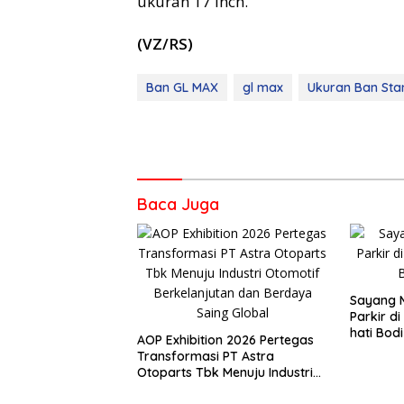
ukuran 17 inch.
(VZ/RS)
Ban GL MAX
gl max
Ukuran Ban Sta
Baca Juga
Sayang M
Parkir d
hati Bodi
AOP Exhibition 2026 Pertegas
Transformasi PT Astra
Otoparts Tbk Menuju Industri
Otomotif Berkelanjutan dan