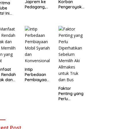
Japrem ke
Korban
ritma
Pedagang,
Pengeroyoka
Tube
Pria
n di Cililin,
s! Ini
“Digulung”
Seorang Pria
a
Warga di
Meninggal
bantu
Leuwigajah
Setelah Dua
o Baru
Cimahi
Hari Dirawat
emukan
ens yang
t
nfaat
Intip
u Rendah
Perbedaan
ak dan
Pembiayaan
 Memilih
Mobil Syariah
Faktor
an yang
dan
Penting yang
t
Konvensional
Perlu
Diperhatikan
Sebelum
Memilih Aki
Allmakes
untuk Truk
ent Post