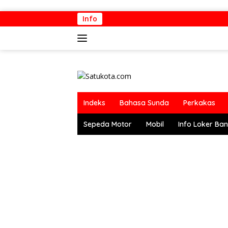
Langsung
Info
ke
konten
Indeks
Bahasa Sunda
Perkakas
Sepeda Motor
Mobil
Info Loker Ba