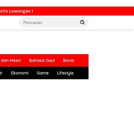
o Lowongan Kerja di Bandung Raya Update Hari Ini
dan Mesin
Bahasa Gaul
Bisnis
ir
Ekonomi
Game
Lifestyle