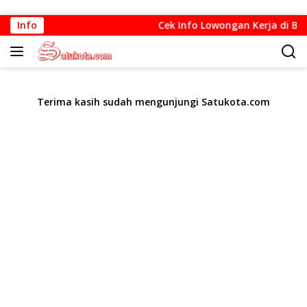
Langsung
Info
Cek Info Lowongan Kerja di Band
ke
konten
Terima kasih sudah mengunjungi Satukota.com