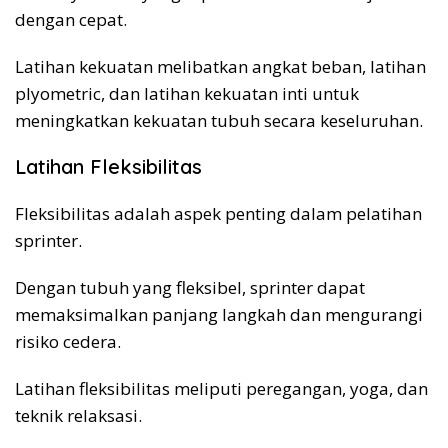
dengan cepat.
Latihan kekuatan melibatkan angkat beban, latihan
plyometric, dan latihan kekuatan inti untuk
meningkatkan kekuatan tubuh secara keseluruhan.
Latihan Fleksibilitas
Fleksibilitas adalah aspek penting dalam pelatihan
sprinter.
Dengan tubuh yang fleksibel, sprinter dapat
memaksimalkan panjang langkah dan mengurangi
risiko cedera.
Latihan fleksibilitas meliputi peregangan, yoga, dan
teknik relaksasi.