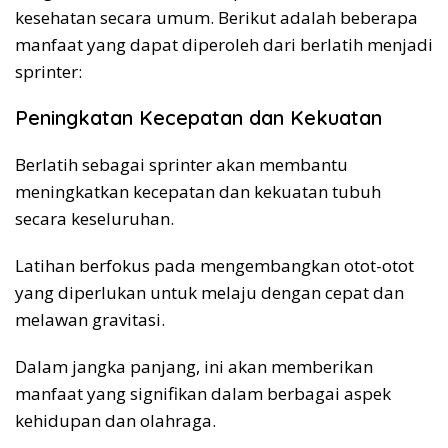
kesehatan secara umum. Berikut adalah beberapa
manfaat yang dapat diperoleh dari berlatih menjadi
sprinter:
Peningkatan Kecepatan dan Kekuatan
Berlatih sebagai sprinter akan membantu
meningkatkan kecepatan dan kekuatan tubuh
secara keseluruhan.
Latihan berfokus pada mengembangkan otot-otot
yang diperlukan untuk melaju dengan cepat dan
melawan gravitasi.
Dalam jangka panjang, ini akan memberikan
manfaat yang signifikan dalam berbagai aspek
kehidupan dan olahraga.