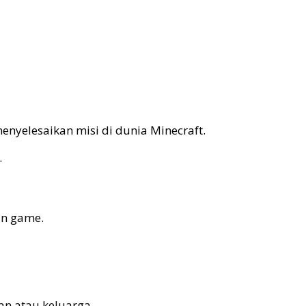
elesaikan misi di dunia Minecraft.
.
in game.
n atau keluarga.