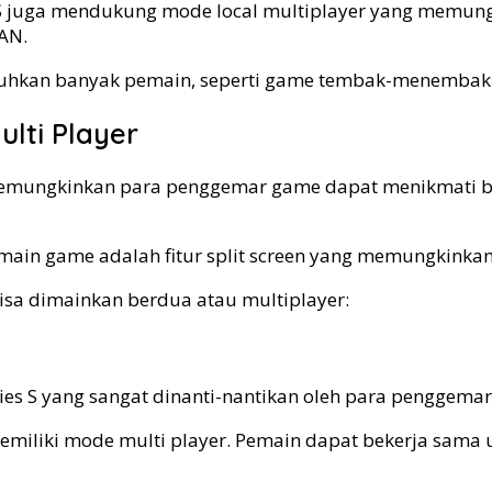
ries S juga mendukung mode local multiplayer yang mem
AN.
uhkan banyak pemain, seperti game tembak-menembak a
lti Player
g memungkinkan para penggemar game dapat menikmati be
 pemain game adalah fitur split screen yang memungkin
bisa dimainkan berdua atau multiplayer:
eries S yang sangat dinanti-nantikan oleh para penggema
memiliki mode multi player. Pemain dapat bekerja sam