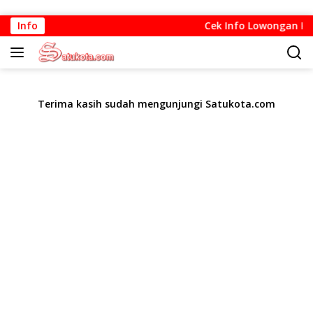
Langsung
Info
Cek Info Lowongan Kerj
ke
konten
Terima kasih sudah mengunjungi Satukota.com