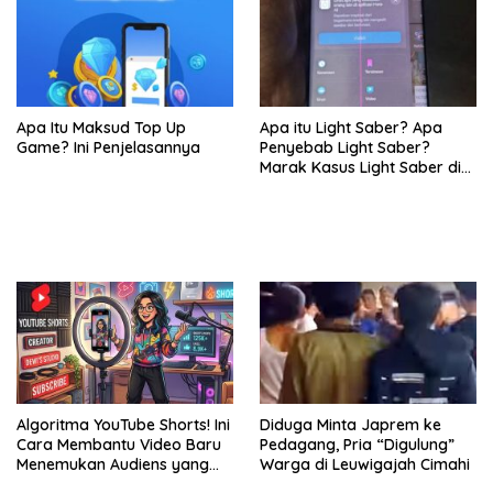
Apa Itu Maksud Top Up
Apa itu Light Saber? Apa
Game? Ini Penjelasannya
Penyebab Light Saber?
Marak Kasus Light Saber di
Layar HP Samsung, Netizen
Keluhkan Garansi dan
Layanan di Service Center
Algoritma YouTube Shorts! Ini
Diduga Minta Japrem ke
Cara Membantu Video Baru
Pedagang, Pria “Digulung”
Menemukan Audiens yang
Warga di Leuwigajah Cimahi
Tepat