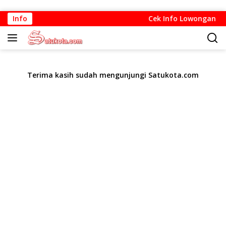
Langsung
Info
Cek Info Lowongan Kerj
ke
konten
Terima kasih sudah mengunjungi Satukota.com