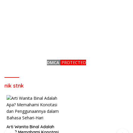
DMCA
PROTECTED
nik stnk
Apa Itu NSFW dan
Contohnya? Kenali Lebih
Arti Wanita Binal Adalah
Jauh Sebelum Mengakses
Apa? Memahami Konotasi