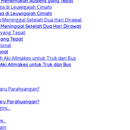
ru Menemukan Audiens yang Tepat
a di Leuwigajah Cimahi
a Meninggal Setelah Dua Hari Dirawat
yang Tepat
onal
Aki Allmakes untuk Truk dan Bus
Baru Parahyangan?
ni…