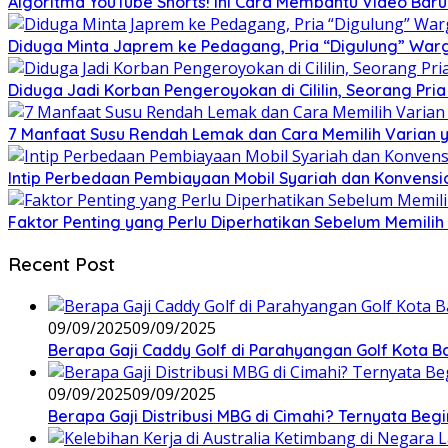
Algoritma YouTube Shorts! Ini Cara Membantu Video Ba
Diduga Minta Japrem ke Pedagang, Pria “Digulung” Warg
Diduga Jadi Korban Pengeroyokan di Cililin, Seorang Pri
7 Manfaat Susu Rendah Lemak dan Cara Memilih Varian 
Intip Perbedaan Pembiayaan Mobil Syariah dan Konvensi
Faktor Penting yang Perlu Diperhatikan Sebelum Memilih 
Recent Post
09/09/2025
09/09/2025
Berapa Gaji Caddy Golf di Parahyangan Golf Kota 
09/09/2025
09/09/2025
Berapa Gaji Distribusi MBG di Cimahi? Ternyata Begi