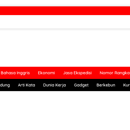
Bahasa Inggris
Ekonomi
Jasa Ekspedisi
Nomor Rangka 
ndung
Arti Kata
Dunia Kerja
Gadget
Berkebun
Kur