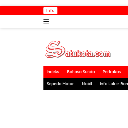
Langsung
Info
ke
konten
Indeks
Bahasa Sunda
Perkakas
Sepeda Motor
Mobil
Info Loker Ba