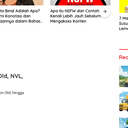
Vide
Men
ita Binal Adalah Apa?
Apa Itu NSFW dan Contohnya?
Apa 
Audi
i Konotasi dan
Kenali Lebih Jauh Sebelum
Bara
Tepa
7 Ma
aannya dalam Bahasa
Mengakses Konten
Jual 
Sus
ari
Lem
Cara
Vari
Tepa
Rec
Old, NVL,
ion Old, hingga