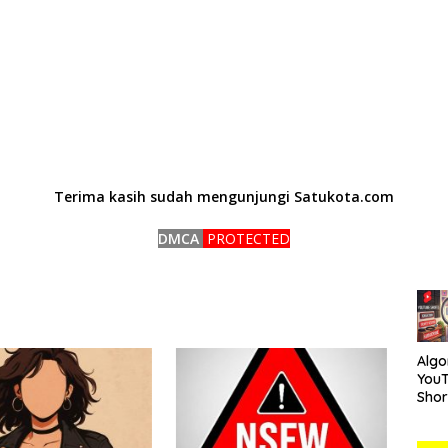
Terima kasih sudah mengunjungi Satukota.com
DMCA
PROTECTED
Algo
You
Short
Car
Mem