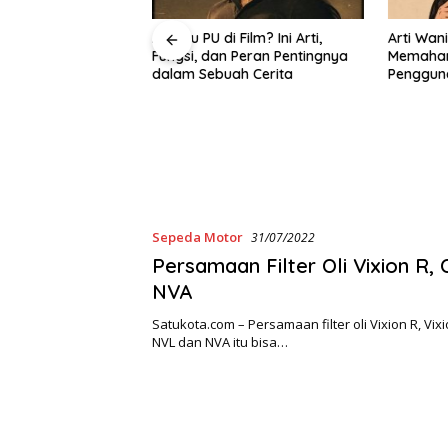
rial ACP? Inilah
Apa Itu PU di Film? Ini Arti,
Arti Wan
an Kekurangan ACP
Fungsi, dan Peran Pentingnya
Memaham
dalam Sebuah Cerita
Penggun
Sehari-H
Sepeda Motor
31/07/2022
Persamaan Filter Oli Vixion R, 
NVA
Satukota.com – Persamaan filter oli Vixion R, Vix
NVL dan NVA itu bisa…