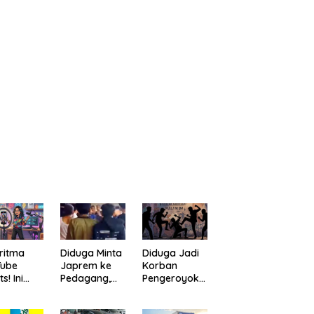
ritma
Diduga Minta
Diduga Jadi
Tube
Japrem ke
Korban
s! Ini
Pedagang,
Pengeroyoka
a
Pria
n di Cililin,
bantu
“Digulung”
Seorang Pria