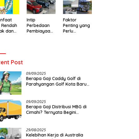
o Baru
Warga di
Meninggal
emukan
Leuwigajah
Setelah Dua
yang Dimaksud dengan
Apa Itu Maksud Top Up Game?
A
ens yang
Cimahi
Hari Dirawat
ng Ready Stock dalam
Ini Penjelasannya
P
t
nfaat
Intip
Faktor
Beli Online?
K
u Rendah
Perbedaan
Penting yang
S
ak dan
Pembiayaan
Perlu
G
 Memilih
Mobil Syariah
Diperhatikan
S
an yang
dan
Sebelum
t
Konvensional
Memilih Aki
Allmakes
untuk Truk
ent Post
dan Bus
09/09/2025
Berapa Gaji Caddy Golf di
Parahyangan Golf Kota Baru
Parahyangan?
09/09/2025
Berapa Gaji Distribusi MBG di
Cimahi? Ternyata Begini…
29/08/2025
Kelebihan Kerja di Australia