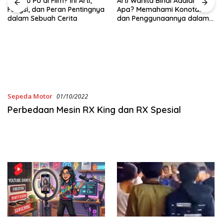
Arti Wanita Binal Adalah
a
Apa? Memahami Konotasi
dan Penggunaannya dalam
Bahasa Sehari-Hari
Apa Itu NSFW dan
Contohnya? Kenali Lebih
Jauh Sebelum Mengakses
Konten
Sepeda Motor
01/10/2022
Perbedaan Mesin RX King dan RX Spesial