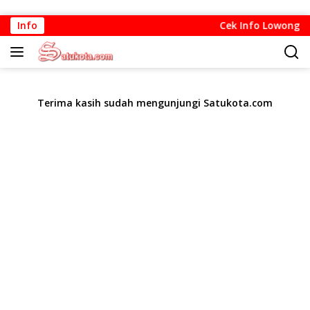
Langsung
Info
Cek Info Lowongan 
ke
konten
Terima kasih sudah mengunjungi Satukota.com