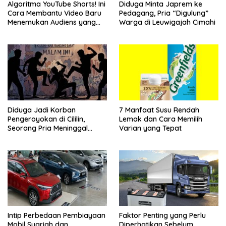
Algoritma YouTube Shorts! Ini
Diduga Minta Japrem ke
Cara Membantu Video Baru
Pedagang, Pria “Digulung”
Menemukan Audiens yang
Warga di Leuwigajah Cimahi
Tepat
Diduga Jadi Korban
7 Manfaat Susu Rendah
Pengeroyokan di Cililin,
Lemak dan Cara Memilih
Seorang Pria Meninggal
Varian yang Tepat
Setelah Dua Hari Dirawat
Intip Perbedaan Pembiayaan
Faktor Penting yang Perlu
Mobil Syariah dan
Diperhatikan Sebelum