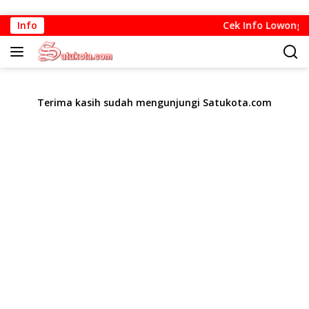
Langsung
Info
Cek Info Lowongan 
ke
konten
Terima kasih sudah mengunjungi Satukota.com