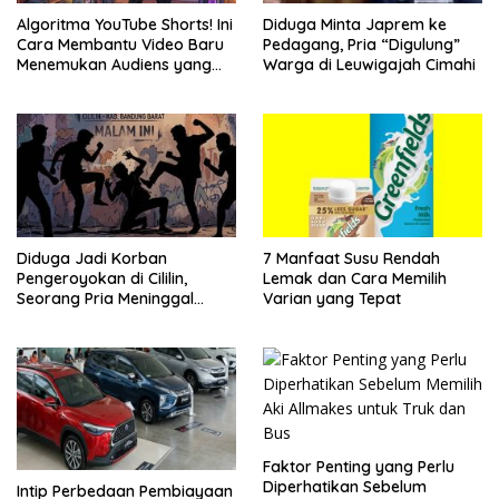
Algoritma YouTube Shorts! Ini
Diduga Minta Japrem ke
Cara Membantu Video Baru
Pedagang, Pria “Digulung”
Menemukan Audiens yang
Warga di Leuwigajah Cimahi
Tepat
Diduga Jadi Korban
7 Manfaat Susu Rendah
Pengeroyokan di Cililin,
Lemak dan Cara Memilih
Seorang Pria Meninggal
Varian yang Tepat
Setelah Dua Hari Dirawat
Faktor Penting yang Perlu
Diperhatikan Sebelum
Intip Perbedaan Pembiayaan