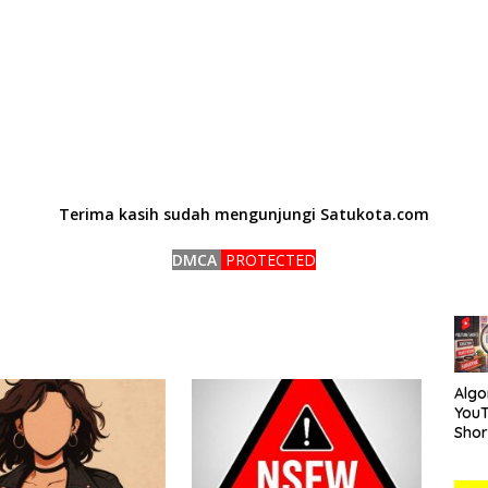
Terima kasih sudah mengunjungi Satukota.com
DMCA
PROTECTED
Algo
You
Short
Car
Mem