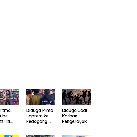
ritma
Diduga Minta
Diduga Jadi
Tube
Japrem ke
Korban
s! Ini
Pedagang,
Pengeroyoka
a
Pria
n di Cililin,
bantu
“Digulung”
Seorang Pria