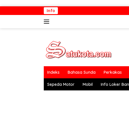
Langsung
Info
ke
konten
Indeks
Bahasa Sunda
Perkakas
Sepeda Motor
Mobil
Info Loker Ba