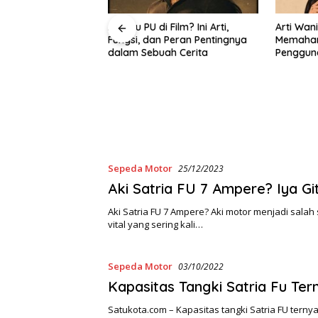
 Film? Ini Arti,
Arti Wanita Binal Adalah Apa?
Apa Itu
n Peran Pentingnya
Memahami Konotasi dan
Kenali 
ah Cerita
Penggunaannya dalam Bahasa
Mengak
Sehari-Hari
Sepeda Motor
25/12/2023
Aki Satria FU 7 Ampere? Iya Gi
Aki Satria FU 7 Ampere? Aki motor menjadi sala
vital yang sering kali…
Sepeda Motor
03/10/2022
Kapasitas Tangki Satria Fu Te
Satukota.com – Kapasitas tangki Satria FU terny