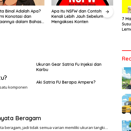
Vide
Men
 NSFW dan Contohnya?
Apa yang Dimaksud dengan
Apa
Audi
Lebih Jauh Sebelum
Barang Ready Stock dalam
Ini 
Tepa
7 Ma
ses Konten
Jual Beli Online?
Sus
Lem
Cara
Vari
Tepa
Rec
Ukuran Gear Satria Fu Injeksi dan
Karbu
tu?
Aki Satria FU Berapa Ampere?
h satu komponen
rnyata Beragam
ata beragam, jadi tidak semua varian memiliki ukuran tangki…