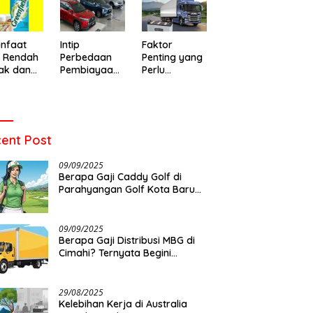
o Baru
Warga di
Meninggal
emukan
Leuwigajah
Setelah Dua
 Itu Maksud Top Up Game?
Apa itu Light Saber? Apa
ens yang
Cimahi
Hari Dirawat
Penjelasannya
Penyebab Light Saber? Marak
t
nfaat
Intip
Faktor
Kasus Light Saber di Layar HP
u Rendah
Perbedaan
Penting yang
Samsung, Netizen Keluhkan
ak dan
Pembiayaan
Perlu
Garansi dan Layanan di
 Memilih
Mobil Syariah
Diperhatikan
Service Center
an yang
dan
Sebelum
t
Konvensional
Memilih Aki
Allmakes
untuk Truk
ent Post
dan Bus
09/09/2025
Berapa Gaji Caddy Golf di
Parahyangan Golf Kota Baru
Parahyangan?
09/09/2025
Berapa Gaji Distribusi MBG di
Cimahi? Ternyata Begini…
29/08/2025
Kelebihan Kerja di Australia