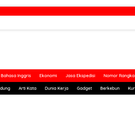
Bahasa Inggris
Ekonomi
Jasa Ekspedisi
Nomor Rangka 
ndung
Arti Kata
Dunia Kerja
Gadget
Berkebun
Kur