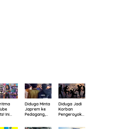
ritma
Diduga Minta
Diduga Jadi
Tube
Japrem ke
Korban
s! Ini
Pedagang,
Pengeroyoka
a
Pria
n di Cililin,
bantu
“Digulung”
Seorang Pria