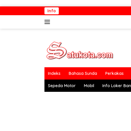
Langsung
Info
ke
konten
Indeks
Bahasa Sunda
Perkakas
Sepeda Motor
Mobil
Info Loker Ba