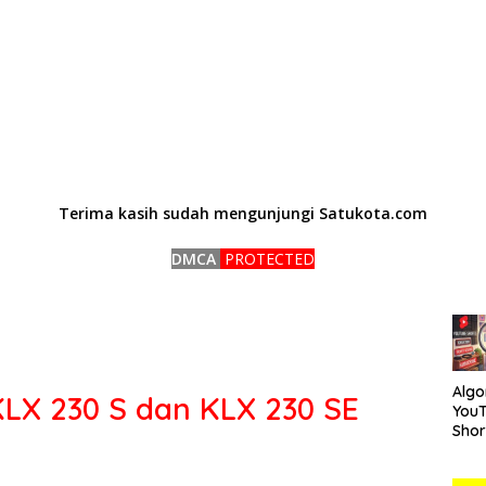
Terima kasih sudah mengunjungi Satukota.com
DMCA
PROTECTED
Algo
LX 230 S dan KLX 230 SE
You
Short
Car
Mem