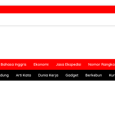
Bahasa Inggris
Ekonomi
Jasa Ekspedisi
Nomor Rangka 
ndung
Arti Kata
Dunia Kerja
Gadget
Berkebun
Kur