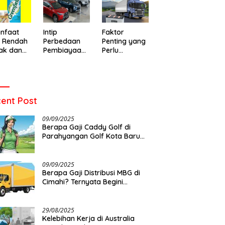
o Baru
Warga di
Meninggal
emukan
Leuwigajah
Setelah Dua
ens yang
Cimahi
Hari Dirawat
t
nfaat
Intip
Faktor
u Rendah
Perbedaan
Penting yang
ak dan
Pembiayaan
Perlu
 Memilih
Mobil Syariah
Diperhatikan
an yang
dan
Sebelum
t
Konvensional
Memilih Aki
Allmakes
untuk Truk
ent Post
dan Bus
09/09/2025
Berapa Gaji Caddy Golf di
Parahyangan Golf Kota Baru
Parahyangan?
09/09/2025
Berapa Gaji Distribusi MBG di
Cimahi? Ternyata Begini…
29/08/2025
Kelebihan Kerja di Australia