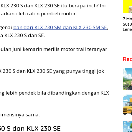
Vide
KLX 230 S dan KLX 230 SE itu berapa inch? Ini
Men
Audi
tarkan oleh calon pembeli motor.
Tepa
7 Ma
Sus
genai
ban dari KLX 230 SM dan KLX 230 SM SE
,
Lem
a KLX 230 S dan SE.
Cara
Vari
Tepa
lan Juni kemarin merilis motor trail teranyar
Rec
X 230 S dan KLX 230 SE yang punya tinggi jok
ang lebih pendek bila dibandingkan dengan KLX
dimensinya sama.
0 S dan KLX 230 SE