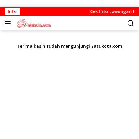
Langsung
Info
Cek Info Lowongan Kerja
ke
konten
Terima kasih sudah mengunjungi Satukota.com