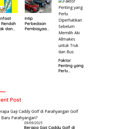
o Baru
Warga di
Meninggal
emukan
Leuwigajah
Setelah Dua
Itu Maksud Top Up Game?
Apa itu Light Saber? Apa
ens yang
Cimahi
Hari Dirawat
enjelasannya
Penyebab Light Saber? Marak
t
nfaat
Intip
Kasus Light Saber di Layar HP
u Rendah
Perbedaan
Samsung, Netizen Keluhkan
ak dan
Pembiayaan
Garansi dan Layanan di
 Memilih
Mobil Syariah
Service Center
W
an yang
dan
B
t
Konvensional
Faktor
Penting yang
Perlu
Diperhatikan
Sebelum
Memilih Aki
Allmakes
untuk Truk
ent Post
dan Bus
09/09/2025
Berapa Gaji Caddy Golf di