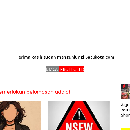
Terima kasih sudah mengunjungi Satukota.com
DMCA
PROTECTED
memerlukan pelumasan adalah
Algo
You
Short
Car
Mem