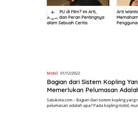
Film? Ini Arti,
Arti Wanita Binal Adalah Apa?
Apa Itu
 Peran Pentingnya
Memahami Konotasi dan
Kenali L
h Cerita
Penggunaannya dalam Bahasa
Mengaks
Sehari-Hari
Mobil
01/12/2022
Bagian dari Sistem Kopling Ya
Memerlukan Pelumasan Adala
Satukota.com – Bagian dari sistem kopling yan
pelumasan adalah apa? Pada kopling mobil, mu