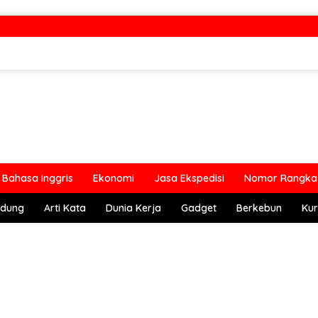
Bahasa Inggris
Ekonomi
Jasa Ekspedisi
Nomor Rangka 
ndung
Arti Kata
Dunia Kerja
Gadget
Berkebun
Kur