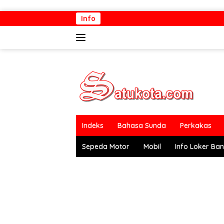
Langsung
Info
ke
konten
Indeks
Bahasa Sunda
Perkakas
Sepeda Motor
Mobil
Info Loker Ba