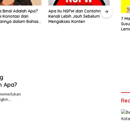
Vide
Men
 NSFW dan Contohnya?
Apa yang Dimaksud dengan
Apa 
Audi
ebih Jauh Sebelum
Barang Ready Stock dalam
Ini P
Tepa
7 Ma
es Konten
Jual Beli Online?
Sus
Lem
Cara
Vari
Tepa
ng
h Apa?
g memerlukan
ngkin…
Rec