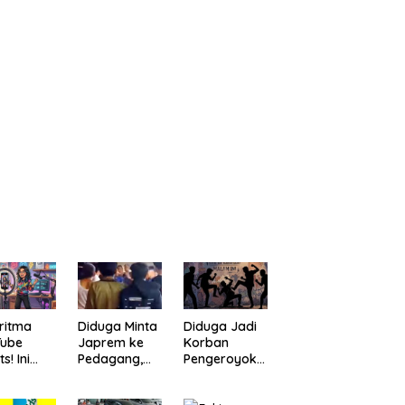
ritma
Diduga Minta
Diduga Jadi
Tube
Japrem ke
Korban
s! Ini
Pedagang,
Pengeroyoka
a
Pria
n di Cililin,
bantu
“Digulung”
Seorang Pria