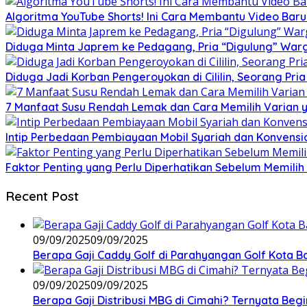
Algoritma YouTube Shorts! Ini Cara Membantu Video Ba
Diduga Minta Japrem ke Pedagang, Pria “Digulung” Warg
Diduga Jadi Korban Pengeroyokan di Cililin, Seorang Pri
7 Manfaat Susu Rendah Lemak dan Cara Memilih Varian 
Intip Perbedaan Pembiayaan Mobil Syariah dan Konvensi
Faktor Penting yang Perlu Diperhatikan Sebelum Memilih 
Recent Post
09/09/2025
09/09/2025
Berapa Gaji Caddy Golf di Parahyangan Golf Kota 
09/09/2025
09/09/2025
Berapa Gaji Distribusi MBG di Cimahi? Ternyata Begi