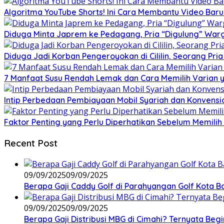
Algoritma YouTube Shorts! Ini Cara Membantu Video Ba
Diduga Minta Japrem ke Pedagang, Pria “Digulung” Warg
Diduga Jadi Korban Pengeroyokan di Cililin, Seorang Pri
7 Manfaat Susu Rendah Lemak dan Cara Memilih Varian 
Intip Perbedaan Pembiayaan Mobil Syariah dan Konvensi
Faktor Penting yang Perlu Diperhatikan Sebelum Memilih 
Recent Post
09/09/2025
09/09/2025
Berapa Gaji Caddy Golf di Parahyangan Golf Kota 
09/09/2025
09/09/2025
Berapa Gaji Distribusi MBG di Cimahi? Ternyata Begi