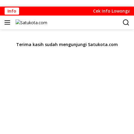
Langsung
Info
Cek Info Lowongan Ke
ke
konten
Terima kasih sudah mengunjungi Satukota.com